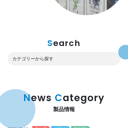
S
earch
N
ews
C
ategory
製品情報