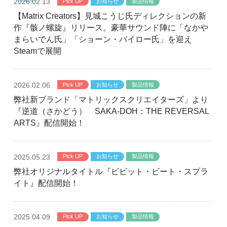
2026
.02.13
Pick UP
お知らせ
製品情報
【Matrix Creators】見城こうじ氏ディレクションの新
作『骸ノ螺旋』リリース。豪華サウンド陣に「なかや
まらいでん氏」「ショーン・バイロー氏」を迎え
Steamで展開
2026
.02.06
Pick UP
お知らせ
製品情報
弊社新ブランド「マトリックスクリエイターズ」より
『逆道（さかどう） SAKA-DOH：THE REVERSAL
ARTS』配信開始！
2025
.05.23
Pick UP
お知らせ
製品情報
弊社オリジナルタイトル『ビビット・ビート・スプラ
イト』配信開始！
2025
.04.09
Pick UP
お知らせ
製品情報