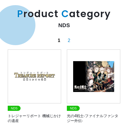
P
roduct
C
ategory
NDS
1
2
NDS
NDS
トレジャーリポート 機械じかけ
光の4戦士-ファイナルファンタ
の遺産
ジー外伝-