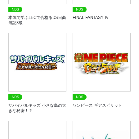
NDS
NDS
本気で学ぶLECで合格るDS日商
FINAL FANTASY Ⅳ
簿記3級
NDS
NDS
サバイバルキッズ 小さな島の大
ワンピース ギアスピリット
きな秘密！？