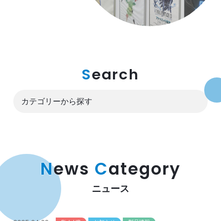
S
earch
N
ews
C
ategory
ニュース