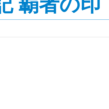
記 覇者の印