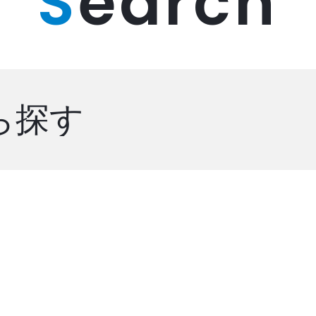
S
earch