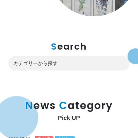
S
earch
N
ews
C
ategory
Pick UP